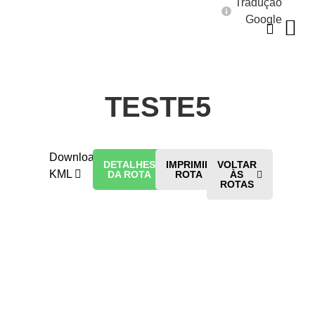
Tradução
Google
TESTE5
Download
DETALHES
IMPRIMIR
VOLTAR
KML
DA ROTA
ROTA
ÀS
ROTAS