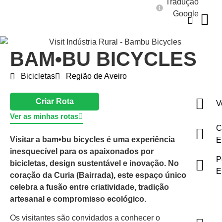
Tradução
Google
BAM•BU BICYCLES
Bicicletas
Região de Aveiro
Criar Rota
V
Ver as minhas rotas
C
Visitar a bam•bu bicycles é uma experiência
E
inesquecível para os apaixonados por
P
bicicletas, design sustentável e inovação. No
E
coração da Curia (Bairrada), este espaço único
celebra a fusão entre criatividade, tradição
artesanal e compromisso ecológico.
Os visitantes são convidados a conhecer o