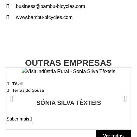
business@bambu-bicycles.com
www.bambu-bicycles.com
OUTRAS EMPRESAS
Têxtil
Terras do Sousa
SÓNIA SILVA TÊXTEIS
Sa
Saber mais
Ver todos