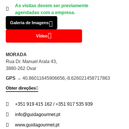
As visitas devem ser previamente
agendadas com a empresa.
Galeria de Imagens
Vídeo
MORADA
Rua Dr. Manuel Arala 43,
3880-262 Ovar
GPS →
40.86011645906656,
-8.626021458717863
Obter direções
+351 919 415 162 / +351 917 535 939
info@guidagourmet.pt
www.guidagourmet.pt