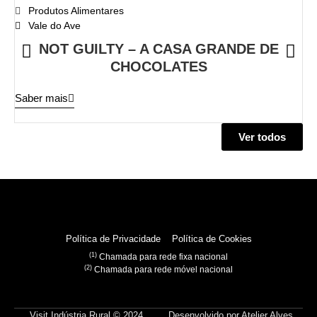
Produtos Alimentares
Vale do Ave
NOT GUILTY – A CASA GRANDE DE
CHOCOLATES
Sa
Saber mais
Ver todos
Política de Privacidade
Política de Cookies
(1)
Chamada para rede fixa nacional
(2)
Chamada para rede móvel nacional
Visit Indústria Rural © 2024
Desenvolvido por
Atelier Alves