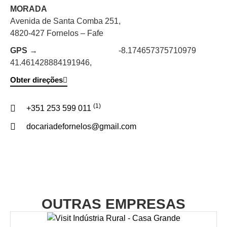
MORADA
Avenida de Santa Comba 251,
4820-427 Fornelos – Fafe
GPS →
-8.174657375710979
41.461428884191946,
Obter direções
(1)
+351 253 599 011
docariadefornelos@gmail.com
OUTRAS EMPRESAS