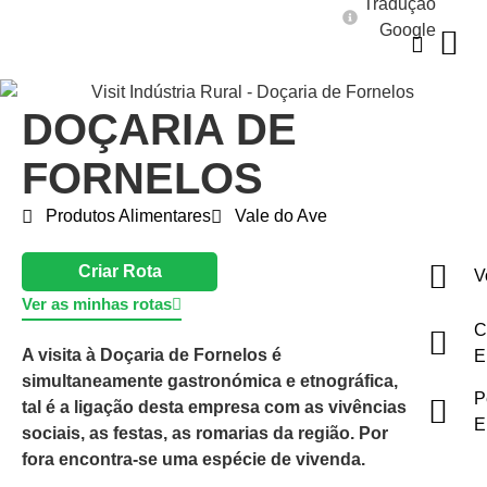
Tradução
Google
DOÇARIA DE
FORNELOS
Produtos Alimentares
Vale do Ave
Criar Rota
V
Ver as minhas rotas
C
A visita à Doçaria de Fornelos é
E
simultaneamente gastronómica e etnográfica,
P
tal é a ligação desta empresa com as vivências
E
sociais, as festas, as romarias da região. Por
fora encontra-se uma espécie de vivenda.